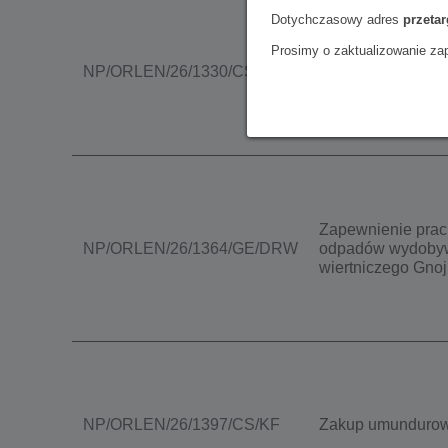
Dotychczasowy adres
przetar
Prosimy o zaktualizowanie zap
Usługi transportu
NP/ORLEN/26/1330/CS/WH
działalności Orle
Kopalń Tarnów
Zapewnienie prac 
NP/ORLEN/26/1364/GE/DRW
odpadów wydobywc
wiertniczego Gno
NP/ORLEN/26/1397/CS/KF
Zakup umundurow