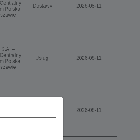
Centralny
Dostawy
2026-08-11
m Polska
szawie
 S.A. –
Centralny
Usługi
2026-08-11
m Polska
szawie
 S.A. –
Centralny
Dostawy
2026-08-11
m Polska
szawie