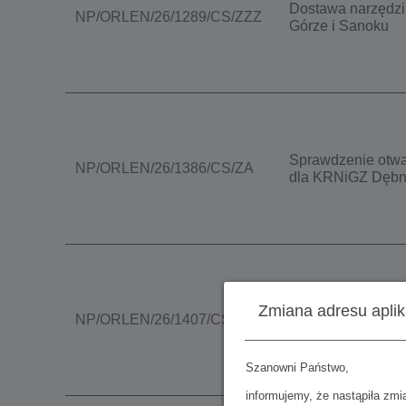
Dostawa narzędzi
NP/ORLEN/26/1289/CS/ZZZ
Górze i Sanoku
Sprawdzenie otwa
NP/ORLEN/26/1386/CS/ZA
dla KRNiGZ Dębn
Zmiana adresu aplik
NP/ORLEN/26/1407/CS/ZZS
Dostawa filtrów i 
Szanowni Państwo,
informujemy, że nastąpiła zmi