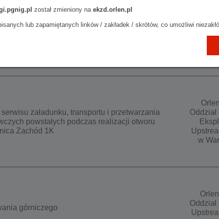
gi.pgnig.pl
został zmieniony na
ekzd.orlen.pl
Orlen
isanych lub zapamiętanych linków / zakładek / skrótów, co umożliwi niezakłó
 specjalistycznego (ADR) ropy naftowej z terenu
Oddział 
n S.A. Oddział Upstream Polska w Sanoku, Ośrodek
Upstrea
w War
Orlen
serwisu załadunku, transportu i przetwarzania
Oddział 
zych powstałych podczas realizacji otworu
Ekspl
jnica Zachód 1K
Upstrea
w War
Orlen
Oddział 
ania górniczego
Upstrea