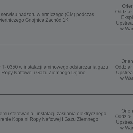
Orlen
Oddział 
 serwisu nadzoru wiertniczego (CM) podczas
Ekspl
 wiertniczego Gnojnica Zachód 1K
Upstrea
w War
Orlen
T- 0350 w instalacji aminowego odsiarczania gazu
Oddział 
ni Ropy Naftowej i Gazu Ziemnego Dębno
Upstrea
w War
Orlen
mu sterowania i instalacji zasilania elektrycznego
Oddział 
erenie Kopalni Ropy Naftowej i Gazu Ziemnego
Upstrea
w War