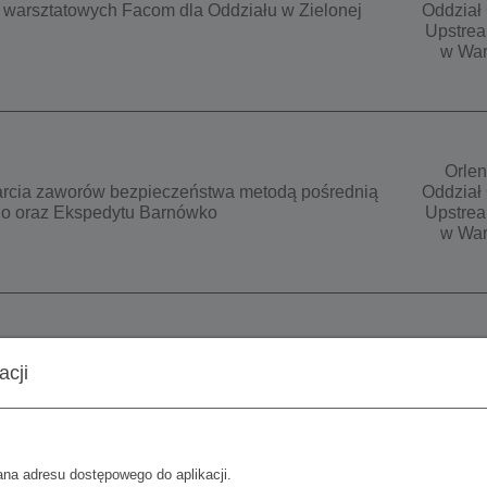
 warsztatowych Facom dla Oddziału w Zielonej
Oddział 
Upstrea
w War
Orlen
rcia zaworów bezpieczeństwa metodą pośrednią
Oddział 
o oraz Ekspedytu Barnówko
Upstrea
w War
Orlen
acji
Oddział 
wkładów filtracyjnych
Upstrea
w War
ana adresu dostępowego do aplikacji.