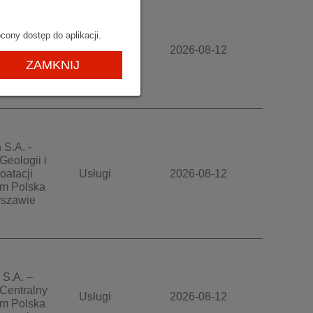
 S.A. –
cony dostęp do aplikacji.
Centralny
Usługi
2026-08-12
m Polska
ZAMKNIJ
szawie
 S.A. -
Geologii i
oatacji
Usługi
2026-08-12
m Polska
szawie
 S.A. –
Centralny
Usługi
2026-08-12
m Polska