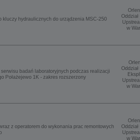
Orlen
Oddział 
o kluczy hydraulicznych do urządzenia MSC-250
Upstrea
w War
Orlen
Oddział 
serwisu badań laboratoryjnych podczas realizacji
Ekspl
go Połażejewo 1K - zakres rozszerzony
Upstrea
w War
Orlen
raz z operatorem do wykonania prac remontowych
Oddział 
o
Upstrea
w War