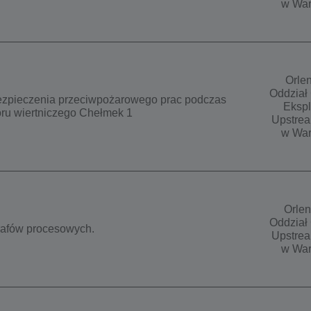
w War
Orlen
Oddział 
zpieczenia przeciwpożarowego prac podczas
Ekspl
ru wiertniczego Chełmek 1
Upstrea
w War
Orlen
Oddział 
afów procesowych.
Upstrea
w War